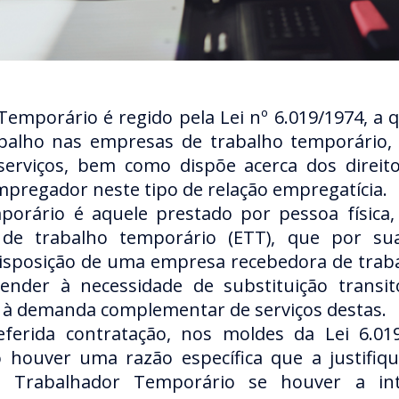
emporário é regido pela Lei nº 6.019/1974, a qu
abalho nas empresas de trabalho temporário, 
erviços, bem como dispõe acerca dos direit
pregador neste tipo de relação empregatícia.
porário é aquele prestado por pessoa física,
e trabalho temporário (ETT), que por sua
disposição de uma empresa recebedora de trab
tender à necessidade de substituição transit
à demanda complementar de serviços destas.
ferida contratação, nos moldes da Lei 6.01
 houver uma razão específica que a justifiq
e Trabalhador Temporário se houver a in