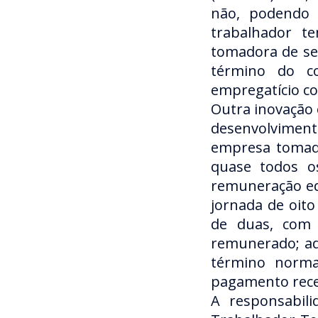
não, podendo 
trabalhador t
tomadora de ser
término do co
empregatício c
Outra inovação 
desenvolviment
empresa tomado
quase todos os
remuneração eq
jornada de oit
de duas, com 
remunerado; ad
término norma
pagamento receb
A responsabili