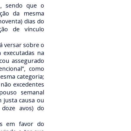
s, sendo que o
sição da mesma
noventa) dias do
ção de vínculo
á versar sobre o
m executadas na
icou assegurado
encional”, como
esma categoria;
 não excedentes
epouso semanal
 justa causa ou
 doze avos) do
tas em favor do