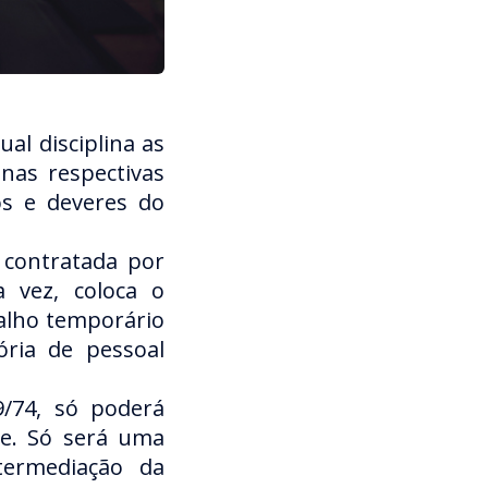
al disciplina as
nas respectivas
os e deveres do
 contratada por
 vez, coloca o
alho temporário
ória de pessoal
9/74, só poderá
ue. Só será uma
termediação da