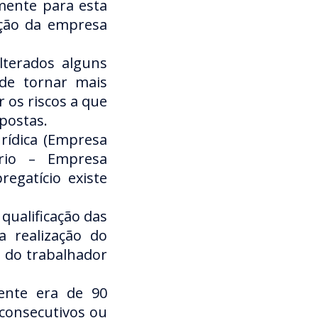
mente para esta
ição da empresa
lterados alguns
m de tornar mais
 os riscos a que
postas.
urídica (Empresa
rio – Empresa
egatício existe
qualificação das
a realização do
o do trabalhador
ente era de 90
, consecutivos ou