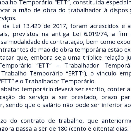
balho Temporário “ETT”, constituída especial
olocar a mão de obra do trabalhador à dispos
viços.
da Lei 13.429 de 2017, foram acrescidos e a
gais, previstos na antiga Lei 6.019/74, a fi
sa modalidade de contratação, bem como expor
ntratantes de mão de obra temporária estão ex
acar que, embora seja uma tríplice relação j
Temporário “ETT” – Trabalhador Temporá
Trabalho Temporário “ERTT”), o vínculo empr
“ETT” e o Trabalhador Temporário.
rabalho temporário deverá ser escrito, conter a 
ficação do serviço a ser prestado, prazo par
lor, sendo que o salário não pode ser inferior a
zo do contrato de trabalho, que anteriorm
agora passa a ser de 180 (cento e oitenta) dias