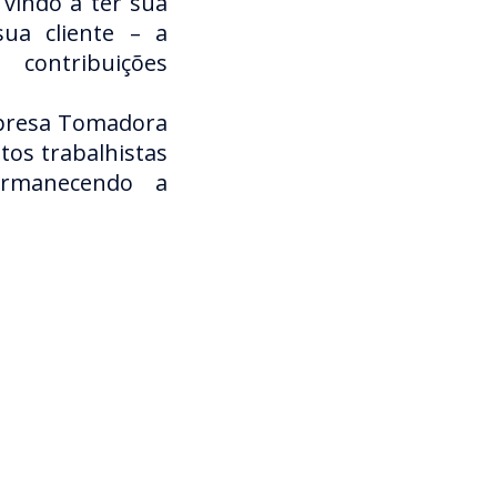
vindo a ter sua
sua cliente – a
contribuições
mpresa Tomadora
tos trabalhistas
ermanecendo a