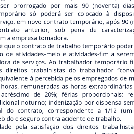
ser prorrogado por mais 90 (noventa) dia
emporário só poderá ser colocado à dispo
viço, em novo contrato temporário, após 90 (
ntrato anterior, sob pena de caracteriza
om a empresa tomadora.
é que o contrato de trabalho temporário poder
o de atividades-meio e atividades-fim a sere
ra de serviços. Ao trabalhador temporário f
 direitos trabalhistas do trabalhador “conv
uivalente à percebida pelos empregados de m
o horas, remuneradas as horas extraordinárias
acréscimo de 20%; férias proporcionais; r
icional noturno; indenização por dispensa sem
l do contrato, correspondente a 1/12 (um
ido e seguro contra acidente de trabalho.
dade pela satisfação dos direitos trabalhis