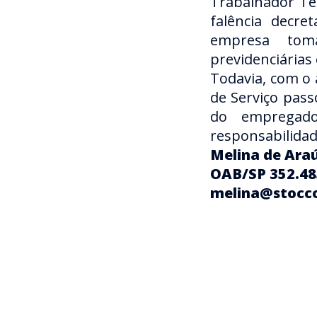
Trabalhador Te
falência decre
empresa toma
previdenciárias
Todavia, com o
de Serviço pass
do empregado
responsabilidad
Melina de Araú
OAB/SP 352.48
melina@stocco