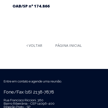
OAB/SP n° 174.866
VOLTAR
PÁGINA INICIAL
Entre em contato e agende uma reunião.
Fone/Fax (16) 2138-7878
Rua Francisco Riccioni, 360
Bairro Ribeirânia - CEP 14096-400
Ribeirão Preto - SP