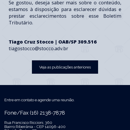
Se gostou, deseja saber mais sobre o conteúdo,
estamos à disposição para esclarecer dúvidas e
prestar esclarecimentos sobre esse Boletim
Tributário.
Tiago Cruz Stocco | OAB/SP 309.516
tiagostocco@stocco.adv.br
Veja as publicações anteriores
Entre em contato e agende uma reunião.
Fone/Fax (16) 2138-7878
Rua Francisco Riccioni, 360
Bairro Ribeirânia - CEP 14096-400